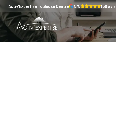
Activ'Expertise
Toulouse Centre
5
/5
(
50
avis
Compr
diagno