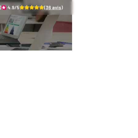
)
4.9
/5
(
36
avis)
endre les obligati
stic amiante pour l
immobilière