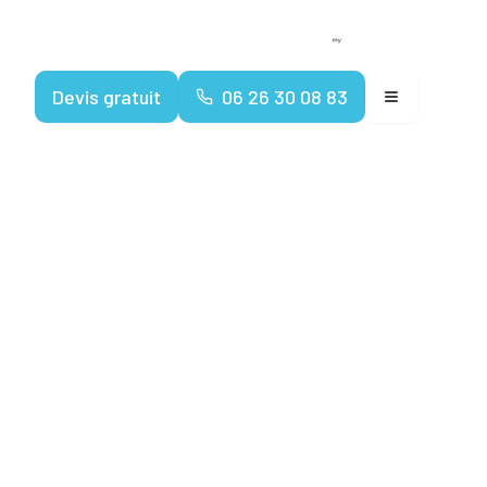
Devenir franchisé
Espace client
Devis gratuit
06 26 30 08 83
ons du
a vente