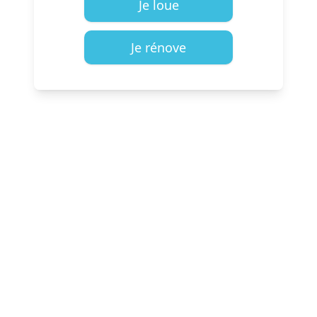
Je loue
Je rénove